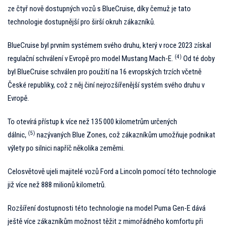
ze čtyř nově dostupných vozů s BlueCruise, díky čemuž je tato
technologie dostupnější pro širší okruh zákazníků.
BlueCruise byl prvním systémem svého druhu, který v roce 2023 získal
(4)
regulační schválení v Evropě pro model Mustang Mach-E.
Od té doby
byl BlueCruise schválen pro použití na 16 evropských trzích včetně
České republiky, což z něj činí nejrozšířenější systém svého druhu v
Evropě.
To otevírá přístup k více než 135 000 kilometrům určených
(5)
dálnic,
nazývaných Blue Zones, což zákazníkům umožňuje podnikat
výlety po silnici napříč několika zeměmi.
Celosvětově ujeli majitelé vozů Ford a Lincoln pomocí této technologie
již více než 888 milionů kilometrů.
Rozšíření dostupnosti této technologie na model Puma Gen-E dává
ještě více zákazníkům možnost těžit z mimořádného komfortu při