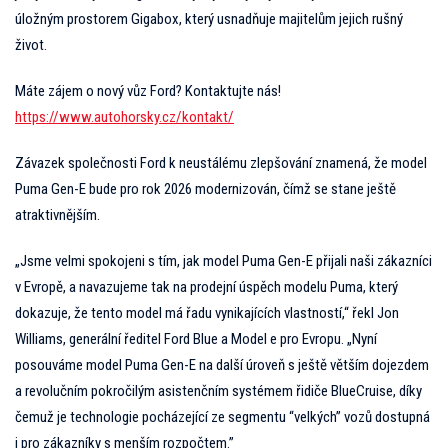
úložným prostorem Gigabox, který usnadňuje majitelům jejich rušný
život.
Máte zájem o nový vůz Ford? Kontaktujte nás!
https://www.autohorsky.cz/kontakt/
Závazek společnosti Ford k neustálému zlepšování znamená, že model
Puma Gen-E bude pro rok 2026 modernizován, čímž se stane ještě
atraktivnějším.
„Jsme velmi spokojeni s tím, jak model Puma Gen-E přijali naši zákazníci
v Evropě, a navazujeme tak na prodejní úspěch modelu Puma, který
dokazuje, že tento model má řadu vynikajících vlastností,“ řekl Jon
Williams, generální ředitel Ford Blue a Model e pro Evropu. „Nyní
posouváme model Puma Gen-E na další úroveň s ještě větším dojezdem
a revolučním pokročilým asistenčním systémem řidiče BlueCruise, díky
čemuž je technologie pocházející ze segmentu “velkých” vozů dostupná
i pro zákazníky s menším rozpočtem.”