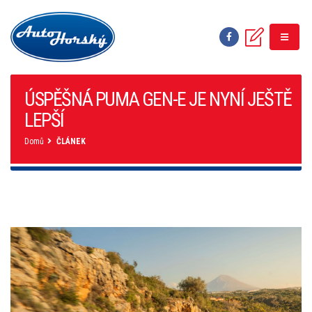
ÚSPĚŠNÁ PUMA GEN-E JE NYNÍ JEŠTĚ
LEPŠÍ
Domů
ČLÁNEK