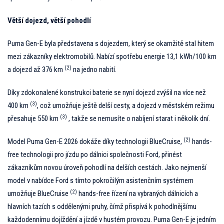
Větší dojezd, větší pohodlí
Puma Gen-E byla představena s dojezdem, který se okamžitě stal hitem
mezi zákazníky elektromobilů. Nabízí spotřebu energie 13,1 kWh/100 km
(2)
a dojezd až 376 km
na jedno nabití.
Díky zdokonalené konstrukci baterie se nyní dojezd zvýšil na více než
(3)
400 km
, což umožňuje ještě delší cesty, a dojezd v městském režimu
(3)
přesahuje 550 km
, takže se nemusíte o nabíjení starat i několik dní.
(2)
Model Puma Gen-E 2026 dokáže díky technologii BlueCruise,
hands-
free technologii pro jízdu po dálnici společnosti Ford, přinést
zákazníkům novou úroveň pohodlí na delších cestách. Jako nejmenší
model v nabídce Ford s tímto pokročilým asistenčním systémem
(2)
umožňuje BlueCruise
hands-free řízení na vybraných dálnicích a
hlavních tazích s oddělenými pruhy, čímž přispívá k pohodlnějšímu
každodennímu dojíždění a jízdě v hustém provozu. Puma Gen-E je jedním