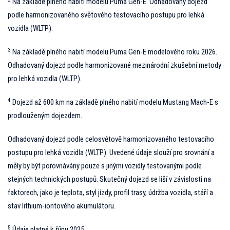
Na základě plného nabití modelu Puma Gen-E. Odhadovaný dojezd
podle harmonizovaného světového testovacího postupu pro lehká
vozidla (WLTP).
3
Na základě plného nabití modelu Puma Gen-E modelového roku 2026.
Odhadovaný dojezd podle harmonizované mezinárodní zkušební metody
pro lehká vozidla (WLTP).
4
Dojezd až 600 km na základě plného nabití modelu Mustang Mach-E s
prodlouženým dojezdem.
Odhadovaný dojezd podle celosvětově harmonizovaného testovacího
postupu pro lehká vozidla (WLTP). Uvedené údaje slouží pro srovnání a
měly by být porovnávány pouze s jinými vozidly testovanými podle
stejných technických postupů. Skutečný dojezd se liší v závislosti na
faktorech, jako je teplota, styl jízdy, profil trasy, údržba vozidla, stáří a
stav lithium-iontového akumulátoru.
5
Údaje platné k říjnu 2025.