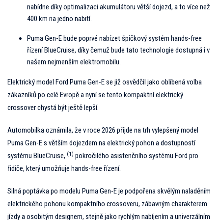
nabídne díky optimalizaci akumulátoru větší dojezd, a to více než
400 km na jedno nabití.
Puma Gen-E bude poprvé nabízet špičkový systém hands-free
řízení BlueCruise, díky čemuž bude tato technologie dostupná i v
našem nejmenším elektromobilu.
Elektrický model Ford Puma Gen-E se již osvědčil jako oblíbená volba
zákazníků po celé Evropě a nyní se tento kompaktní elektrický
crossover chystá být ještě lepší.
Automobilka oznámila, že v roce 2026 přijde na trh vylepšený model
Puma Gen-E s větším dojezdem na elektrický pohon a dostupností
(1)
systému BlueCruise,
pokročilého asistenčního systému Ford pro
řidiče, který umožňuje hands-free řízení.
Silná poptávka po modelu Puma Gen-E je podpořena skvělým naladěním
elektrického pohonu kompaktního crossoveru, zábavným charakterem
jízdy a osobitým designem, stejně jako rychlým nabíjením a univerzálním