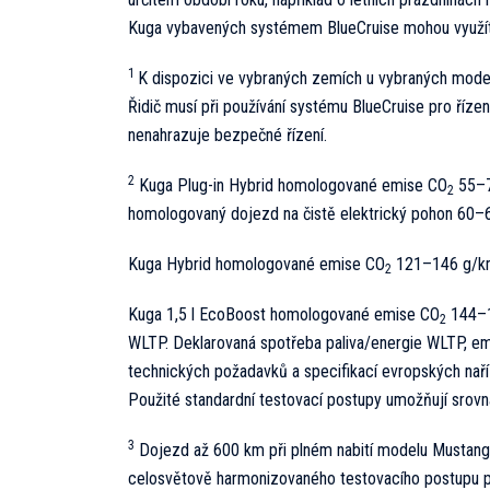
Kuga vybavených systémem BlueCruise mohou využít 
1
K dispozici ve vybraných zemích u vybraných mod
Řidič musí při používání systému BlueCruise pro řízen
nenahrazuje bezpečné řízení.
2
Kuga Plug-in Hybrid homologované emise CO
55–7
2
homologovaný dojezd na čistě elektrický pohon 60–
Kuga Hybrid homologované emise CO
121–146 g/km 
2
Kuga 1,5 l EcoBoost homologované emise CO
144–1
2
WLTP. Deklarovaná spotřeba paliva/energie WLTP, e
technických požadavků a specifikací evropských nař
Použité standardní testovací postupy umožňují srovn
3
Dojezd až 600 km při plném nabití modelu Mustan
celosvětově harmonizovaného testovacího postupu pr