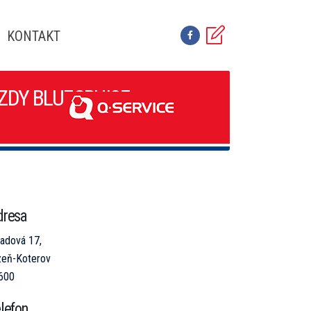
KONTAKT
ZDY BLUECRUISE
dresa
ladová 17,
zeň-Koterov
600
lefon