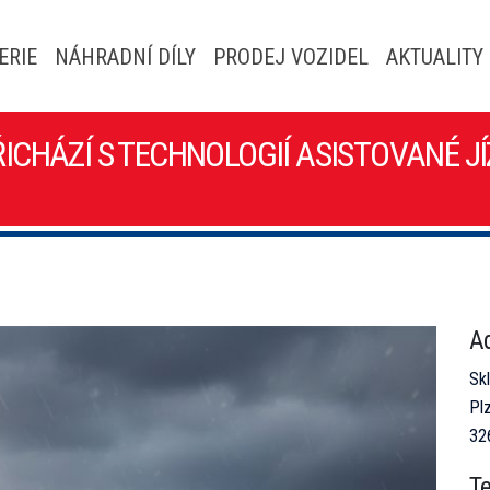
ERIE
NÁHRADNÍ DÍLY
PRODEJ VOZIDEL
AKTUALITY
ICHÁZÍ S TECHNOLOGIÍ ASISTOVANÉ JÍ
A
Sk
Pl
32
Te