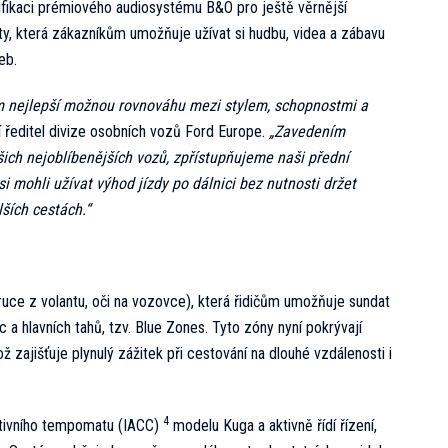
fikaci prémiového audiosystému B&O pro ještě věrnější
y, která zákazníkům umožňuje užívat si hudbu, videa a zábavu
eb.
m nejlepší možnou rovnováhu mezi stylem, schopnostmi a
í ředitel divize osobních vozů Ford Europe.
„Zavedením
ch nejoblíbenějších vozů, zpřístupňujeme naši přední
 mohli užívat výhod jízdy po dálnici bez nutnosti držet
ších cestách.“
(ruce z volantu, oči na vozovce), která řidičům umožňuje sundat
c a hlavních tahů, tzv. Blue Zones. Tyto zóny nyní pokrývají
ož zajišťuje plynulý zážitek při cestování na dlouhé vzdálenosti i
4
aptivního tempomatu (IACC)
modelu Kuga a aktivně řídí řízení,