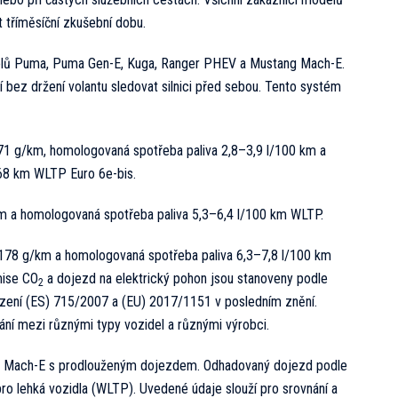
tříměsíční zkušební dobu.
elů Puma, Puma Gen-E, Kuga, Ranger PHEV a Mustang Mach-E.
í bez držení volantu sledovat silnici před sebou. Tento systém
1 g/km, homologovaná spotřeba paliva 2,8–3,9 l/100 km a
68 km WLTP Euro 6e-bis.
a homologovaná spotřeba paliva 5,3–6,4 l/100 km WLTP.
78 g/km a homologovaná spotřeba paliva 6,3–7,8 l/100 km
mise CO
a dojezd na elektrický pohon jsou stanoveny podle
2
ízení (ES) 715/2007 a (EU) 2017/1151 v posledním znění.
ání mezi různými typy vozidel a různými výrobci.
g Mach-E s prodlouženým dojezdem. Odhadovaný dojezd podle
o lehká vozidla (WLTP). Uvedené údaje slouží pro srovnání a