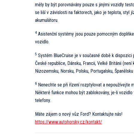
měly by být porovnávány pouze s jinými vozidly tes
se liší v závislosti na faktorech, jako je teplota, styl j
akumulátoru.
4
Asistenční systémy jsou pouze pomocným doplňkem a
vozidlo.
5
Systém BlueCruise je v současné době k dispozici p
České republice, Dánsku, Francii, Velké Británii (není
Nizozemsku, Norsku, Polsku, Portugalsku, Španělsku
6
Nenechte se při řízení rozptylovat a nepoužívejte m
Některé funkce mohou být zablokovány, je-li vozidlo
telefony.
Máte zájem o nový vůz Ford? Kontaktujte nás!
https://www.autohorsky.cz/kontakt/