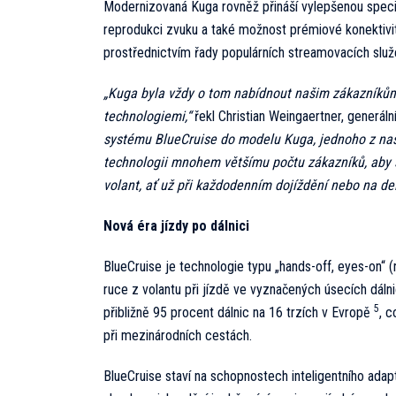
Modernizovaná Kuga rovněž přináší vylepšenou speci
reprodukci zvuku a také možnost prémiové konektivit
prostřednictvím řady populárních streamovacích služ
„Kuga byla vždy o tom nabídnout našim zákazníků
technologiemi,“
řekl Christian Weingaertner, generáln
systému BlueCruise do modelu Kuga, jednoho z naši
technologii mnohem většímu počtu zákazníků, aby si
volant, ať už při každodenním dojíždění nebo na del
Nová éra jízdy po dálnici
BlueCruise je technologie typu „hands-off, eyes-on“ 
ruce z volantu při jízdě ve vyznačených úsecích dálni
5
přibližně 95 procent dálnic na 16 trzích v Evropě
, c
při mezinárodních cestách.
BlueCruise staví na schopnostech inteligentního ad