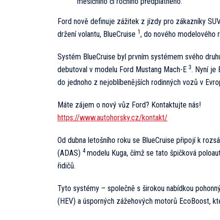
měsíčního či ročního předplatného.
Ford nově definuje zážitek z jízdy pro zákazníky SU
1
držení volantu, BlueCruise
, do nového modelového 
Systém BlueCruise byl prvním systémem svého druhu, 
3
debutoval v modelu Ford Mustang Mach-E
. Nyní je
do jednoho z nejoblíbenějších rodinných vozů v Evro
Máte zájem o nový vůz Ford? Kontaktujte nás!
https://www.autohorsky.cz/kontakt/
Od dubna letošního roku se BlueCruise připojí k rozs
4
(ADAS)
modelu Kuga, čímž se tato špičková poloaut
řidičů.
Tyto systémy – společně s širokou nabídkou pohonnýc
(HEV) a úsporných zážehových motorů EcoBoost, které