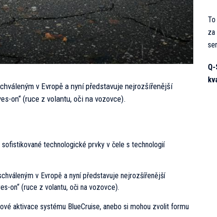
To 
za 
ser
Q-
kva
hváleným v Evropě a nyní představuje nejrozšířenější
es-on“ (ruce z volantu, oči na vozovce).
fistikované technologické prvky v čele s technologií
chváleným v Evropě a nyní představuje nejrozšířenější
es-on“ (ruce z volantu, oči na vozovce).
vé aktivace systému BlueCruise, anebo si mohou zvolit formu