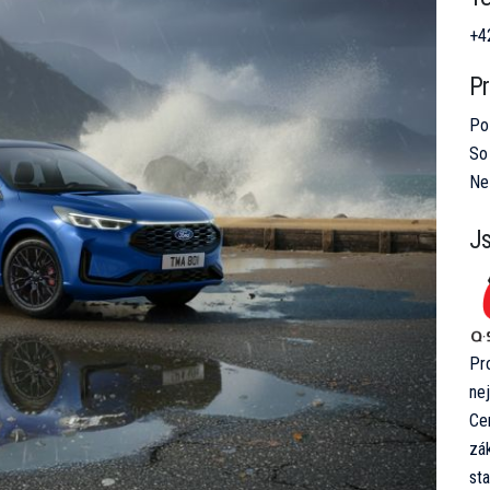
+4
Pr
Po
So
Ne
Js
Pr
nej
Ce
zá
st