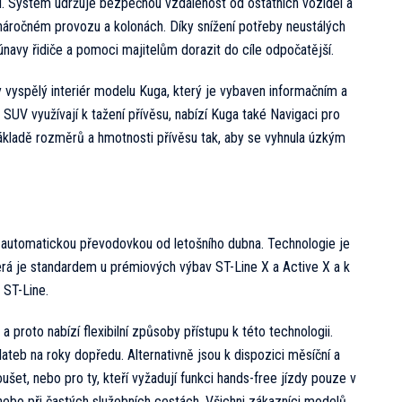
hu. Systém udržuje bezpečnou vzdálenost od ostatních vozidel a
v náročném provozu a kolonách. Díky snížení potřeby neustálých
únavy řidiče a pomoci majitelům dorazit do cíle odpočatější.
vyspělý interiér modelu Kuga, který je vybaven informačním a
vé SUV využívají k tažení přívěsu, nabízí Kuga také Navigaci pro
základě rozměrů a hmotnosti přívěsu tak, aby se vyhnula úzkým
 automatickou převodovkou od letošního dubna. Technologie je
terá je standardem u prémiových výbav ST-Line X a Active X a k
 ST-Line.
a proto nabízí flexibilní způsoby přístupu k této technologii.
ateb na roky dopředu. Alternativně jsou k dispozici měsíční a
oušet, nebo pro ty, kteří vyžadují funkci hands-free jízdy pouze v
 nebo při častých služebních cestách. Všichni zákazníci modelů