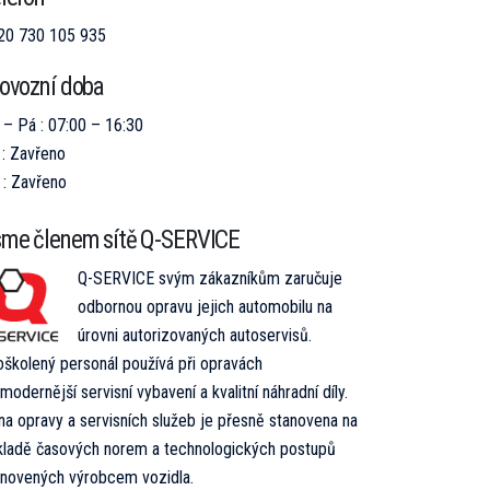
20 730 105 935
ovozní doba
 – Pá : 07:00 – 16:30
 : Zavřeno
 : Zavřeno
me členem sítě Q-SERVICE
Q-SERVICE svým zákazníkům zaručuje
odbornou opravu jejich automobilu na
úrovni autorizovaných autoservisů.
oškolený personál používá při opravách
modernější servisní vybavení a kvalitní náhradní díly.
na opravy a servisních služeb je přesně stanovena na
kladě časových norem a technologických postupů
anovených výrobcem vozidla.