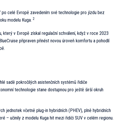
V po celé Evropě zavedením své technologie pro jízdu bez
2
roku modelu Kuga.
který v Evropě získal regulační schválení, když v roce 2023
 BlueCruise připraven přinést novou úroveň komfortu a pohodlí
pě.
áhlé sadě pokročilých asistenčních systémů řidiče
onomní technologie stane dostupnou pro ještě širší okruh
h jednotek včetně plug-in hybridních (PHEV), plně hybridních
 – učinily z modelu Kuga hit mezi řidiči SUV v celém regionu.