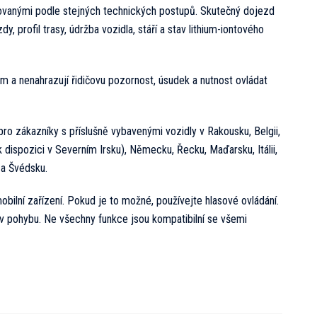
tovanými podle stejných technických postupů. Skutečný dojezd
ízdy, profil trasy, údržba vozidla, stáří a stav lithium-iontového
 nenahrazují řidičovu pozornost, úsudek a nutnost ovládat
ro zákazníky s příslušně vybavenými vozidly v Rakousku, Belgii,
 k dispozici v Severním Irsku), Německu, Řecku, Maďarsku, Itálii,
 a Švédsku.
obilní zařízení. Pokud je to možné, používejte hlasové ovládání.
 v pohybu. Ne všechny funkce jsou kompatibilní se všemi