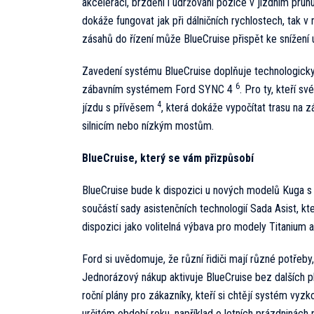
akceleraci, brzdění i udržování pozice v jízdním pru
dokáže fungovat jak při dálničních rychlostech, tak 
zásahů do řízení může BlueCruise přispět ke snížení 
Zavedení systému BlueCruise doplňuje technologicky 
6
zábavním systémem Ford SYNC 4
. Pro ty, kteří s
4
jízdu s přívěsem
, která dokáže vypočítat trasu na 
silnicím nebo nízkým mostům.
BlueCruise, který se vám přizpůsobí
BlueCruise bude k dispozici u nových modelů Kuga s
součástí sady asistenčních technologií Sada Asist, k
dispozici jako volitelná výbava pro modely Titanium a
Ford si uvědomuje, že různí řidiči mají různé potřeby, 
Jednorázový nákup aktivuje BlueCruise bez dalších pl
roční plány pro zákazníky, kteří si chtějí systém vyzk
určitém období roku, například o letních prázdninách