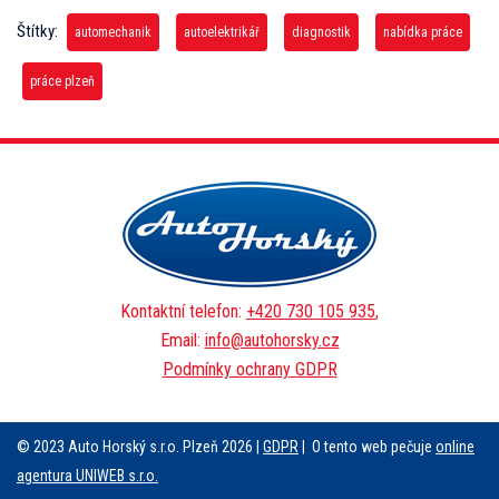
Štítky:
automechanik
autoelektrikář
diagnostik
nabídka práce
práce plzeň
Kontaktní telefon:
+420 730 105 935
,
Email:
info@autohorsky.cz
Podmínky ochrany GDPR
© 2023 Auto Horský s.r.o. Plzeň 2026 |
GDPR
| O tento web pečuje
online
agentura UNIWEB s.r.o.