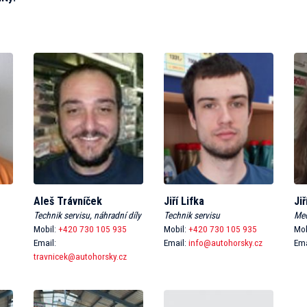
Aleš Trávníček
Jiří Lifka
Ji
Technik servisu, náhradní díly
Technik servisu
Me
Mobil:
+420 730 105 935
Mobil:
+420 730 105 935
Mob
Email:
Email:
info@autohorsky.cz
Ema
travnicek@autohorsky.cz