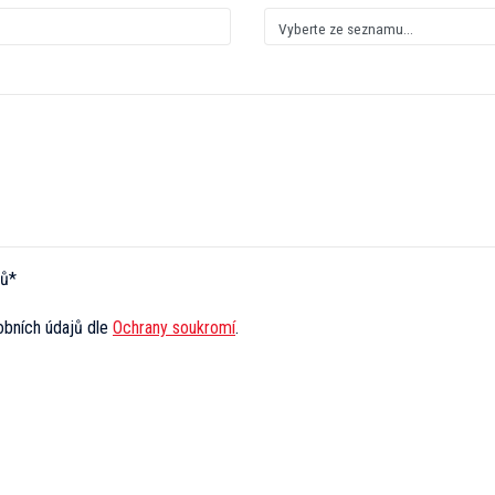
jů*
obních údajů dle
Ochrany soukromí
.