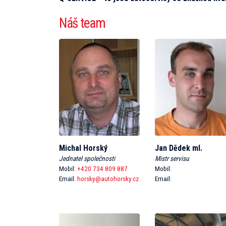
Náš team
Michal Horský
Jan Dědek ml.
Jednatel společnosti
Mistr servisu
Mobil:
+420 734 809 887
Mobil:
Email:
horsky@autohorsky.cz
Email: