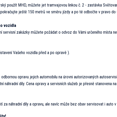
ký použít MHD, můžete jet tramvajovou linkou č. 2 - zastávka Světova
pokračujte ještě 150 metrů ve směru jízdy a po té odbočte v pravo do u
o vozidla
ání servisní zakázky můžete požádat o odvoz do Vámi určeného místa ne
istavení Vašeho vozidla před a po opravě ).
dbornou opravu jejich automobilu na úrovni autorizovaných autoservisů
itní náhradní díly. Cena opravy a servisních služeb je přesně stanovena
í za náhradní díly a opravu, ale navíc může bez obav servisovat i auto v
ity!