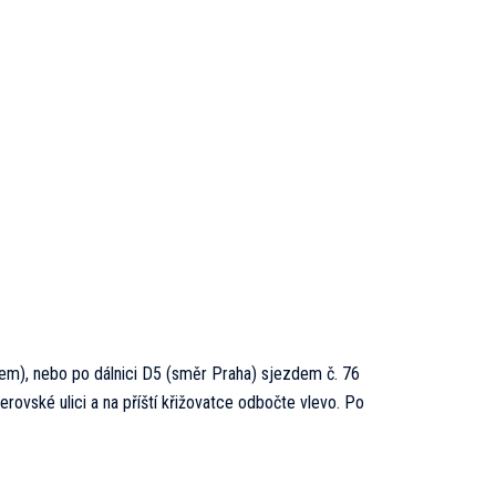
em), nebo po dálnici D5 (směr Praha) sjezdem č. 76
rovské ulici a na příští křižovatce odbočte vlevo. Po