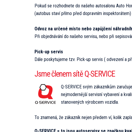
Pokud se rozhodnete do našeho autosalonu Auto Hors
(autobus staví přímo před dopravním inspektorátem) 
Odvoz na určené místo nebo zapůjčení náhradníh
Při objednávání do našeho servisu, nebo při sepisov
Pick-up servis
Dále poskytujeme tzv. Pick-up servis ( odvezení a př
Jsme členem sítě Q-SERVICE
Q-SERVICE svým zákazníkům zaručuje o
nejmodernější servisní vybavení a kval
stanovených výrobcem vozidla.
To znamená, že zákazník nejen předem ví, kolik zaplat
Q-SERVICE = to jsou autoservisy se značkou kval