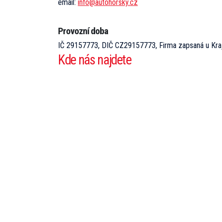
email:
info@autohorsky.cz
Provozní doba
IČ 29157773, DIČ CZ29157773, Firma zapsaná u Kraj
Kde nás najdete