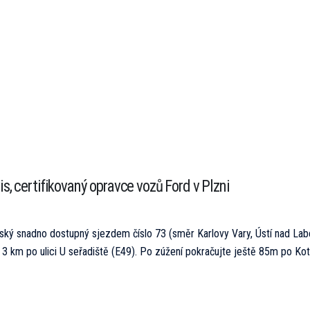
s, certifikovaný opravce vozů Ford v Plzni
ský snadno dostupný sjezdem číslo 73 (směr Karlovy Vary, Ústí nad Lab
 3 km po ulici U seřadiště (E49). Po zúžení pokračujte ještě 85m po Kote