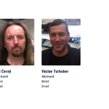
ří Černý
Václav Turhober
chanik
Mechanik
il:
Mobil:
il:
Email: